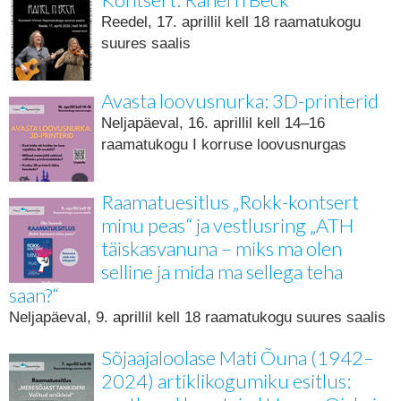
Reedel, 17. aprillil kell 18 raamatukogu
suures saalis
Avasta loovusnurka: 3D-printerid
Neljapäeval, 16. aprillil kell 14–16
raamatukogu I korruse loovusnurgas
Raamatuesitlus „Rokk-kontsert
minu peas“ ja vestlusring „ATH
täiskasvanuna – miks ma olen
selline ja mida ma sellega teha
saan?“
Neljapäeval, 9. aprillil kell 18 raamatukogu suures saalis
Sõjaajaloolase Mati Õuna (1942–
2024) artiklikogumiku esitlus: