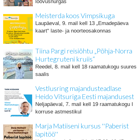
loovusnurgas
Meisterda koos Vimpsikuga
Laupäeval, 9. mail kell 13 „Emadepäeva
kaart“ laste- ja noorteosakonnas
Tiina Pargi reisiõhtu „Põhja-Norra
Hurtegruteni kruiis“
Reedel, 8. mail kell 18 raamatukogu suures
saalis
Vestlusring majandusteadlase
Heido Vitsuriga Eesti majandusest
Neljapäeval, 7. mail kell 19 raamatukogu I
korruse astmestikul
Marja Matiiseni kursus ''Paberist
lapitöö''