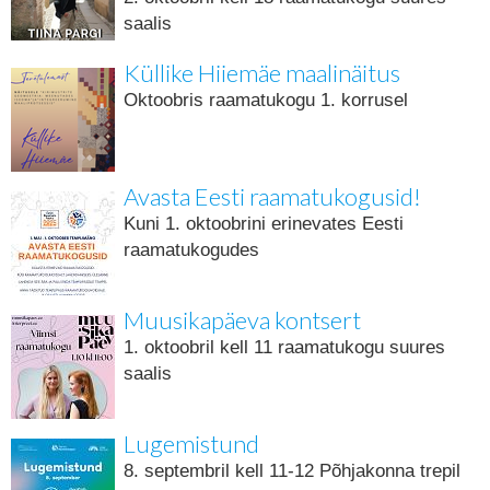
saalis
Küllike Hiiemäe maalinäitus
Oktoobris raamatukogu 1. korrusel
Avasta Eesti raamatukogusid!
Kuni 1. oktoobrini erinevates Eesti
raamatukogudes
Muusikapäeva kontsert
1. oktoobril kell 11 raamatukogu suures
saalis
Lugemistund
8. septembril kell 11-12 Põhjakonna trepil