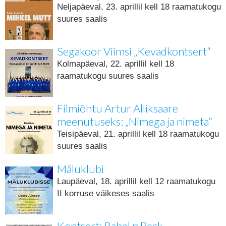
Neljapäeval, 23. aprillil kell 18 raamatukogu
suures saalis
Segakoor Viimsi „Kevadkontsert“
Kolmapäeval, 22. aprillil kell 18
raamatukogu suures saalis
Filmiõhtu Artur Alliksaare
meenutuseks: „Nimega ja nimeta“
Teisipäeval, 21. aprillil kell 18 raamatukogu
suures saalis
Mäluklubi
Laupäeval, 18. aprillil kell 12 raamatukogu
II korruse väikeses saalis
Kontsert: Rahel n Beck