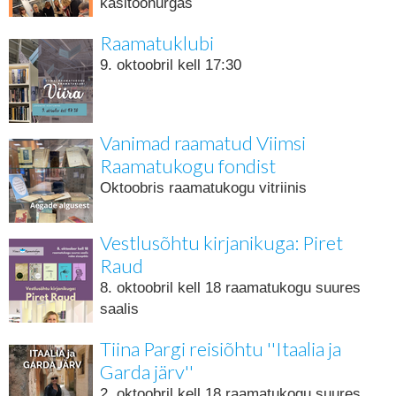
käsitöönurgas
Raamatuklubi
9. oktoobril kell 17:30
Vanimad raamatud Viimsi
Raamatukogu fondist
Oktoobris raamatukogu vitriinis
Vestlusõhtu kirjanikuga: Piret
Raud
8. oktoobril kell 18 raamatukogu suures
saalis
Tiina Pargi reisiõhtu ''Itaalia ja
Garda järv''
2. oktoobril kell 18 raamatukogu suures