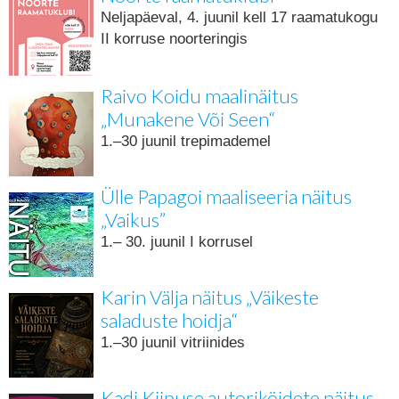
Neljapäeval, 4. juunil kell 17 raamatukogu
II korruse noorteringis
Raivo Koidu maalinäitus
„Munakene Või Seen“
1.–30 juunil trepimademel
Ülle Papagoi maaliseeria näitus
„Vaikus”
1.– 30. juunil I korrusel
Karin Välja näitus „Väikeste
saladuste hoidja“
1.–30 juunil vitriinides
Kadi Kiipuse autoriköidete näitus