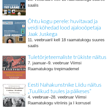
saalis
Õhtu kogu perele: huvitavad ja
veidi kõhedad lood ajalooõpetaja
Jaak Juskega
11. veebruaril kell 18 raamatukogu suures
saalis
Tuletõrjeteemaliste trükiste näitus
7. jaanuar–9. veebruar Viimsi
Raamatukogu trepimademel
Eesti Nahakunstnike Liidu näitus
„Tuulikud tuules ja päikeses“
4. veebruar–28. veebruar Viimsi
Raamatukogu vitriinis ja I korrusel