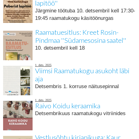
lapitöö''
Järgmine töötuba 10. detsembril kell 17:30-
19:45 raamatukogu käsitöönurgas
Raamatuesitlus: Kreet Rosin-
Pindmaa ''Südamesosina saatel''
10. detsembril kell 18
1. dets. 2025
Viimsi Raamatukogu asukoht läbi
aja
Detsembris 1. korruse näitusepinnal
1. dets. 2025
Raivo Koidu keraamika
Detsembrikuus raamatukogu vitriinides
Vestlusõhtu kirjanikuga: Kaur