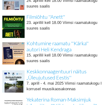
24. aprillil kell 18.00 Viimsi raamatukogu
suures saalis
Filmiõhtu ''Anett''
23. aprillil kell 18.00 Viimsi raamatukogu
suures saalis
Kohtumine raamatu ''Kärka''
autori Heli Kendraga
15. aprillil kell 18.00 Viimsi raamatukogu
suures saalis
Keskkonnaagentuuri näitus
„Üleujutused Eestis''
7. aprill - 4. mai 2025 Viimsi raamatukogu I
korrusel muusikaosakonnas
Yekaterina Roman-Maksimjuk