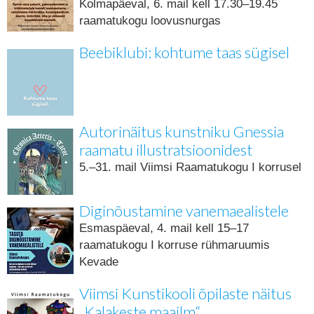
Kolmapäeval, 6. mail kell 17.30–19.45
raamatukogu loovusnurgas
Beebiklubi: kohtume taas sügisel
Autorinäitus kunstniku Gnessia
raamatu illustratsioonidest
5.–31. mail Viimsi Raamatukogu I korrusel
Diginõustamine vanemaealistele
Esmaspäeval, 4. mail kell 15–17
raamatukogu I korruse rühmaruumis
Kevade
Viimsi Kunstikooli õpilaste näitus
„Kalakeste maailm“