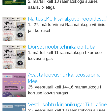
2. märtsil kell 18 raamatukogu suures
saalis, piletiga
Näitus „Kõik sai alguse nööpidest...“
1.–27. märts Viimsi Raamatukogu vitriinis
ja I korrusel
Dorset nööbi tehnika õpituba
1. märtsil kell 11 raamatukogu I korruse
loovusnurgas
Avasta loovusnurka: teosta oma
idee
25. veebruaril kell 14–16 raamatukogu I
korruse loovusnurgas
Vestlusõhtu kirjanikuga: Tiit Lääne
25. veebruaril kell 18 raamatukogu suures