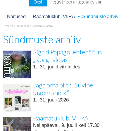
registreeru
lugejaks siin
Näitused
Raamatuklubi VIIRA
Sündmuste arhiiv
Avaleht
>
Toimumas
>
Sündmuste arhiiv
Sündmuste arhiiv
Sigrid Papagoi ehtenäitus
„Kõrghaldjas”
1.–31. juulil vitriinides
Jaga oma pilti: „Suvine
lugemishetk“
1.–31. juuli 2026
Raamatuklubi VIIRA
Neljapäeval, 9. juulil kell 17.30