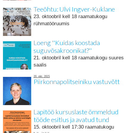
Teeõhtu: Ulvi Ingver-Kuklane
23. oktoobril kell 18 raamatukogu
rühmatööruumis
Loeng ''Kuidas koostada
suguvõsakroonikat?''
21. oktoobril kell 18 raamatukogu suures
saalis
20. okt. 2025
Piirkonnapolitseiniku vastuvõtt
Lapitöö kursuslaste õmmeldud
tööde esitlus ja avatud tund
15. oktoobril kell 17:30 raamatukogu