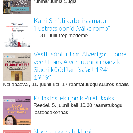
rühmaruumis Sügis
Katri Smitti autoriraamatu
illustratsioonid „Väike romb”
1.–31 juulil trepimademel
Vestlusõhtu Jaan Alveriga: „Elame
veel! Hans Alver juuniori päevik
Siberi küüditamisajast 1941–
1949“
Neljapäeval, 11. juunil kell 17 raamatukogu suures saalis
Külas lastekirjanik Piret Jaaks
Reedel, 5. juunil kell 10.30 raamatukogu
lasteosakonnas
Noorte raamatuklubi