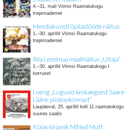
4.–31. mail Viimsi Raamatukogu
trepimademel
Meediakunsti õpilastööde näitus
1.–30. aprillil Viimsi Raamatukogu
trepimademel
Riia Leedmaa maalinäitus „Uitaja“
1.–30. aprillil Viimsi Raamatukogu I
korrusel
Loeng „Lugusid keskaegsest Saare-
Lääne piiskopkonnast“
Laupäeval, 25. aprillil kell 11 raamatukogu
suures saalis
Külas kirjanik Mihkel Mutt