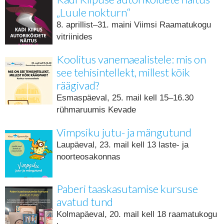
„Luule nokturn“
8. aprillist–31. maini Viimsi Raamatukogu
vitriinides
Koolitus vanemaealistele: mis on
see tehisintellekt, millest kõik
räägivad?
Esmaspäeval, 25. mail kell 15–16.30
rühmaruumis Kevade
Vimpsiku jutu- ja mängutund
Laupäeval, 23. mail kell 13 laste- ja
noorteosakonnas
Paberi taaskasutamise kursuse
avatud tund
Kolmapäeval, 20. mail kell 18 raamatukogu