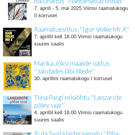
isikunäitus ''Nähtamatud linnad''
7. aprill - 5. mai 2025 Viimsi raamatukogu
II korrusel
Raamatuesitlus: ''Igor Volke Mr X''
7. aprillil kell 18.00 Viimsi raamatukogu
suures saalis
Marika Jõksi maalide näitus
''Jalutades läbi lillede''
30. aprillini raamatukogu I korrusel
Tiina Pargi reisiõhtu ''Lanzarote
põlev saar''
4. aprillil kell 18.00 Viimsi raamatukogu
suures saalis
Ruta Svaža lasteraamatu ''Pilla-