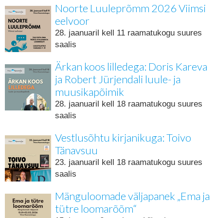
Noorte Luuleprõmm 2026 Viimsi
eelvoor
28. jaanuaril kell 11 raamatukogu suures
saalis
Ärkan koos lilledega: Doris Kareva
ja Robert Jürjendali luule- ja
muusikapõimik
28. jaanuaril kell 18 raamatukogu suures
saalis
Vestlusõhtu kirjanikuga: Toivo
Tänavsuu
23. jaanuaril kell 18 raamatukogu suures
saalis
Mänguloomade väljapanek „Ema ja
tütre loomarõõm“