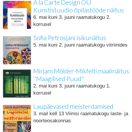
A la Carte Design OÜ
Kunstistuudio õpilastööde näitus
6. mai kuni 3. juuni raamatukogu 2.
korrusel
Sofia Petrosjani isikunäitus
5. mai kuni 2. juuni raamatukogu vitriinides
Mirjam Mölder-Mikfelti maalinäitus
''Maagilised Puud''
2. mai kuni 3. juuni raamatukogu 1.
korrusel
Laupäevased meisterdamised
3. mail kell 13 Viimsi raamatukogu laste- ja
noorteosakonnas