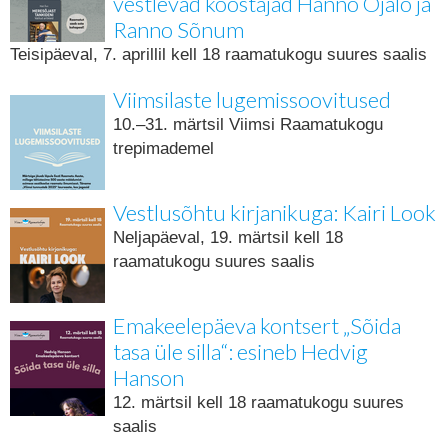
vestlevad koostajad Hanno Ojalo ja
Ranno Sõnum
Teisipäeval, 7. aprillil kell 18 raamatukogu suures saalis
Viimsilaste lugemissoovitused
10.–31. märtsil Viimsi Raamatukogu
trepimademel
Vestlusõhtu kirjanikuga: Kairi Look
Neljapäeval, 19. märtsil kell 18
raamatukogu suures saalis
Emakeelepäeva kontsert „Sõida
tasa üle silla“: esineb Hedvig
Hanson
12. märtsil kell 18 raamatukogu suures
saalis