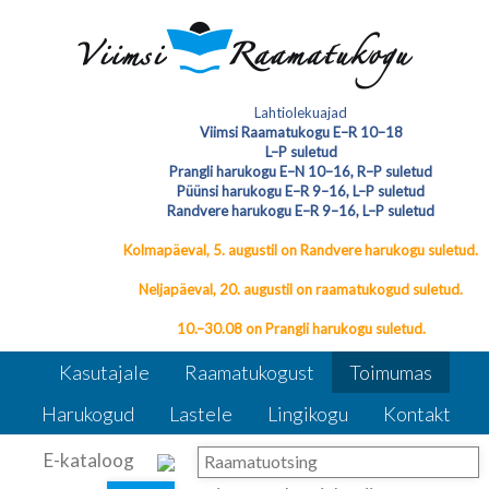
Loe edasi
Sündmuste arhiiv
Lahtiolekuajad
Viimsi Raamatukogu E–R 10–18
L–P suletud
Sündmuste arhiiv
Prangli harukogu E–N 10–16, R–P suletud
Püünsi harukogu E–R 9–16, L–P suletud
Randvere harukogu E–R 9–16, L–P suletud
Kolmapäeval, 5. augustil on Randvere harukogu suletud.
Neljapäeval, 20. augustil on raamatukogud suletud.
10.–30.08 on Prangli harukogu suletud.
Kasutajale
Raamatukogust
Toimumas
Harukogud
Lastele
Lingikogu
Kontakt
E-kataloog