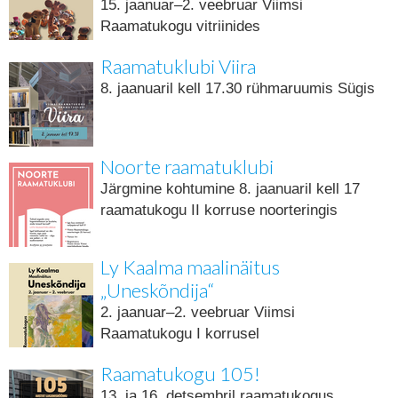
15. jaanuar–2. veebruar Viimsi
Raamatukogu vitriinides
Raamatuklubi Viira
8. jaanuaril kell 17.30 rühmaruumis Sügis
Noorte raamatuklubi
Järgmine kohtumine 8. jaanuaril kell 17
raamatukogu II korruse noorteringis
Ly Kaalma maalinäitus
„Uneskõndija“
2. jaanuar–2. veebruar Viimsi
Raamatukogu I korrusel
Raamatukogu 105!
13. ja 16. detsembril raamatukogus