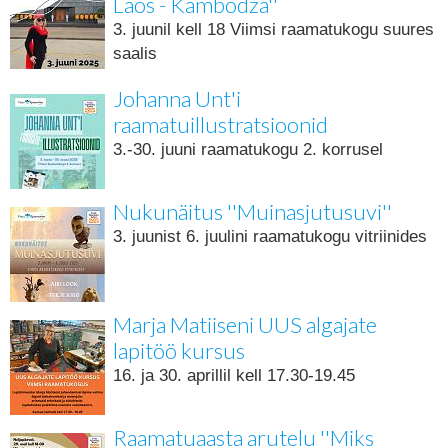
Laos - Kambodža''
3. juunil kell 18 Viimsi raamatukogu suures
saalis
Johanna Unt'i
raamatuillustratsioonid
3.-30. juuni raamatukogu 2. korrusel
Nukunäitus ''Muinasjutusuvi''
3. juunist 6. juulini raamatukogu vitriinides
Marja Matiiseni UUS algajate
lapitöö kursus
16. ja 30. aprillil kell 17.30-19.45
Raamatuaasta arutelu ''Miks