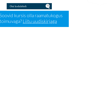
Otsi kodulehelt
Press for Otsi kodulehelt
Soovid kursis olla raamatukogus
toimuvaga?
Liitu uudiskirjaga