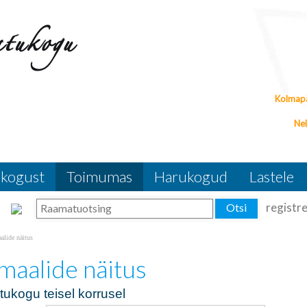
isel korrusel "
esaare maalide
Kolmapä
Rein
Nel
kogust
Toimumas
Harukogud
Lastele
registr
alide näitus
maalide näitus
ukogu teisel korrusel