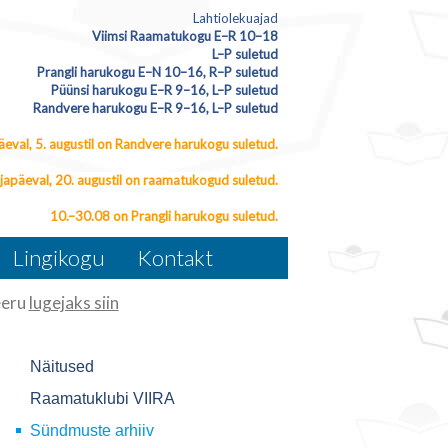
Lahtiolekuajad
Viimsi Raamatukogu E–R 10–18
L–P suletud
Prangli harukogu E–N 10–16, R–P suletud
Püünsi harukogu E–R 9–16, L–P suletud
Randvere harukogu E–R 9–16, L–P suletud
eval, 5. augustil on Randvere harukogu suletud.
japäeval, 20. augustil on raamatukogud suletud.
10.–30.08 on Prangli harukogu suletud.
Lingikogu
Kontakt
eeru
lugejaks siin
Näitused
Raamatuklubi VIIRA
Sündmuste arhiiv