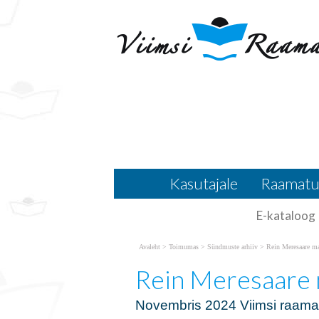
Novembris 2024 Viimsi raamatukogu te
Näitusele sissepääs on vaba
Rein Mer
näitus
Meresaare maalide näitus
Kasutajale
Raamatu
E-kataloog
Avaleht
>
Toimumas
>
Sündmuste arhiiv
>
Rein Meresaare ma
Rein Meresaare 
Novembris 2024 Viimsi raamat