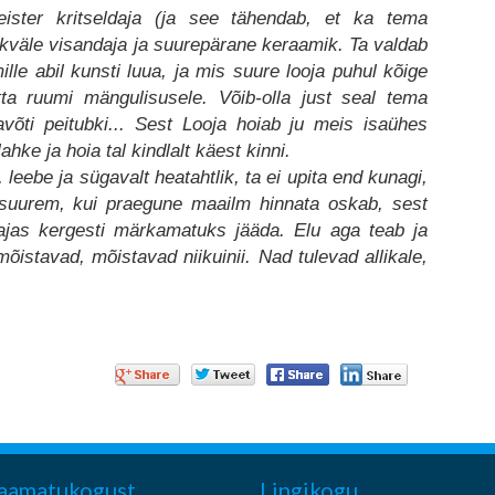
eister kritseldaja (ja see tähendab, et ka tema
lkväle visandaja ja suurepärane keraamik. Ta valdab
mille abil kunsti luua, ja mis suure looja puhul kõige
ta ruumi mängulisusele. Võib-olla just seal tema
võti peitubki... Sest Looja hoiab ju meis isaühes
lahke ja hoia tal kindlalt käest kinni.
leebe ja sügavalt heatahtlik, ta ei upita end kunagi,
suurem, kui praegune maailm hinnata oskab, sest
ajas kergesti märkamatuks jääda. Elu aga teab ja
õistavad, mõistavad niikuinii. Nad tulevad allikale,
aamatukogust
Lingikogu