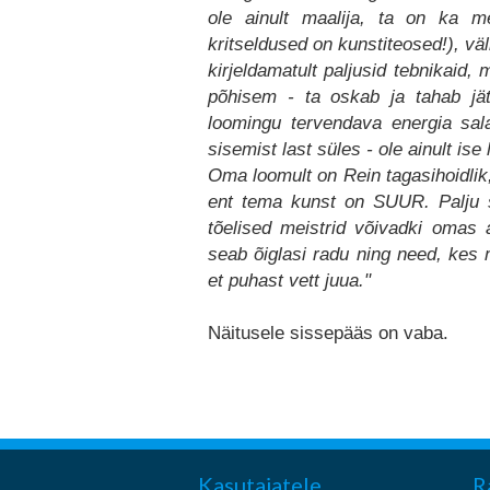
ole ainult maalija, ta on ka m
kritseldused on kunstiteosed!), vä
kirjeldamatult paljusid tebnikaid, 
põhisem - ta oskab ja tahab jät
loomingu tervendava energia sala
sisemist last süles - ole ainult ise 
Oma loomult on Rein tagasihoidlik, 
ent tema kunst on SUUR. Palju 
tõelised meistrid võivadki omas 
seab õiglasi radu ning need, kes m
et puhast vett juua."
Näitusele sissepääs on vaba.
Kasutajatele
R