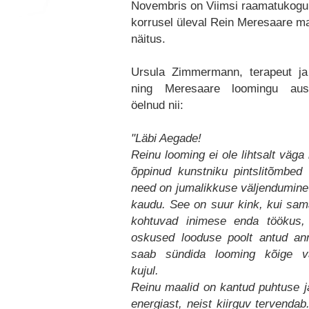
Novembris on Viimsi raamatukogu 
korrusel üleval Rein Meresaare ma
näitus.
Ursula Zimmermann, terapeut ja 
ning Meresaare loomingu aus
öelnud nii:
"Läbi Aegade!
Reinu looming ei ole lihtsalt väga 
õppinud kunstniku pintslitõmbed l
need on jumalikkuse väljendumine
kaudu. See on suur kink, kui sam
kohtuvad inimese enda töökus,
oskused looduse poolt antud ann
saab sündida looming kõige v
kujul.
Reinu maalid on kantud puhtuse ja
energiast, neist kiirguv tervendab