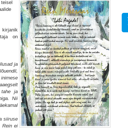
teisel
alide
kirjanik
taja on
ilusad ja
õuendil,
 inimese
aaegselt
 tahe ja
iga. Nii
äekamal
 siiruse
. Rein ei