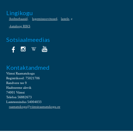
Lingikogu
Andmebaasid,
lugemissoovitused,
lastele
, e
-kataloog RIKS
Sotsiaalmeedias
Kontaktandmed
Viimsi Raamatukogu
Registrikood: 75021706
Randvere tee 9
Haabneeme alevik
74001 Viimsi
Telefon 56882673
Lasteteenindus 54004033
raamatukogu@viimsiraamatukogu.ee