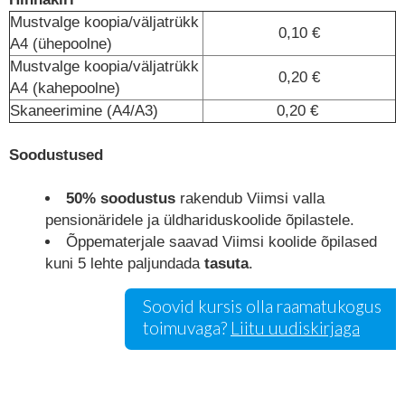
Mustvalge koopia/väljatrükk
0,10 €
A4 (ühepoolne)
Mustvalge koopia/väljatrükk
0,20 €
A4 (kahepoolne)
Skaneerimine (A4/A3)
0,20 €
Soodustused
50% soodustus
rakendub Viimsi valla
pensionäridele ja üldhariduskoolide õpilastele.
Õppematerjale saavad Viimsi koolide õpilased
kuni 5 lehte paljundada
tasuta
.
Soovid kursis olla raamatukogus
toimuvaga?
Liitu uudiskirjaga