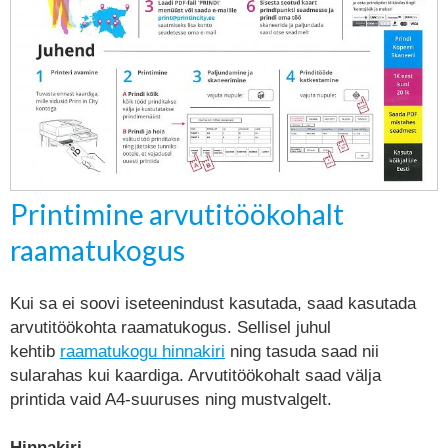
Printimine arvutitöökohalt
raamatukogus
Kui sa ei soovi iseteenindust kasutada, saad kasutada
arvutitöökohta raamatukogus. Sellisel juhul
kehtib
raamatukogu hinnakiri
ning tasuda saad nii
sularahas kui kaardiga. Arvutitöökohalt saad välja
printida vaid A4-suuruses ning mustvalgelt.
Hinnakiri