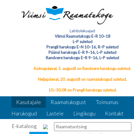
Õppematerjale saavad Viimsi koolide
Lahtiolekuajad
õpilased kuni 5 lehte paljundada tasuta
Viimsi Raamatukogu E–R 10–18
L–P suletud
Printimine, paljundamine ja skaneerimine
Printimine, paljundamine ja
Prangli harukogu E–N 10–16, R–P suletud
Püünsi harukogu E–R 9–16, L–P suletud
skaneerimine
Randvere harukogu E–R 9–16, L–P suletud
Kolmapäeval, 5. augustil on Randvere harukogu suletud.
Neljapäeval, 20. augustil on raamatukogud suletud.
10.–30.08 on Prangli harukogu suletud.
Kasutajale
Raamatukogust
Toimumas
Harukogud
Lastele
Lingikogu
Kontakt
E-kataloog