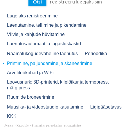
registreeru
lugejaks siin
Lugejaks registreerimine
Laenutamine, tellimine ja pikendamine
Viivis ja kahjude hüvitamine
Laenutusautomaat ja tagastuskastid
Raamatukogudevaheline laenutus
Perioodika
Printimine, paljundamine ja skaneerimine
Arvutitöökohad ja WiFi
Loovusnurk: 3D-printerid, kilelõikur ja termopress,
märgipress
Ruumide broneerimine
Muusika- ja videostuudio kasutamine
Ligipääsetavus
KKK
Avaleht
>
Kasutajale
>
Printimine, paljundamine ja skaneerimine