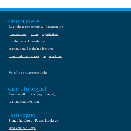
Kasutajatele
Lugejaks registreerimine,
laenutamine,
pikendamine,
viivis,
tagastuskast,
printimine ja skaneerimine,
raamatukogudevaheline laenutus,
arvutitöökohad ja wifi,
ligipääsetavus
Veebilehe privaatsuspoliitika
Raamatukogust
Dokumendid,
ajalugu,
kogud,
raamatukogu nõukogu
Harukogud
Prangli harukogu
Püünsi harukogu
Randvere harukogu