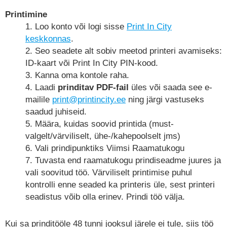
Printimine
Loo konto või logi sisse
Print In City
keskkonnas
.
Seo seadete alt sobiv meetod printeri avamiseks:
ID-kaart või Print In City PIN-kood.
Kanna oma kontole raha.
Laadi
prinditav
PDF-fail
üles või saada see e-
mailile
print@printincity.ee
ning järgi vastuseks
saadud juhiseid.
Määra, kuidas soovid printida (must-
valgelt/värviliselt, ühe-/kahepoolselt jms)
Vali prindipunktiks Viimsi Raamatukogu
Tuvasta end raamatukogu prindiseadme juures ja
vali soovitud töö. Värviliselt printimise puhul
kontrolli enne seaded ka printeris üle, sest printeri
seadistus võib olla erinev. Prindi töö välja.
Kui sa prinditööle 48 tunni jooksul järele ei tule, siis töö