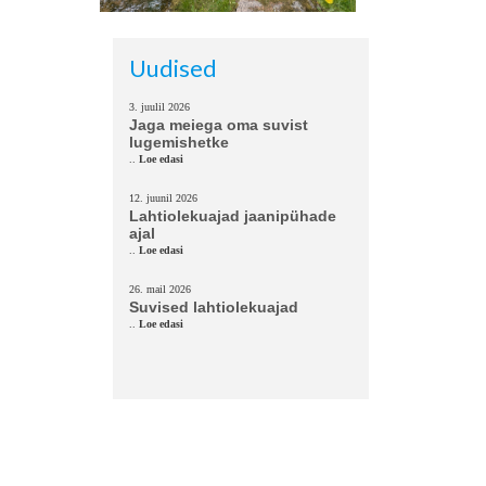
Uudised
3. juulil 2026
Jaga meiega oma suvist
lugemishetke
..
Loe edasi
12. juunil 2026
Lahtiolekuajad jaanipühade
ajal
..
Loe edasi
26. mail 2026
Suvised lahtiolekuajad
..
Loe edasi