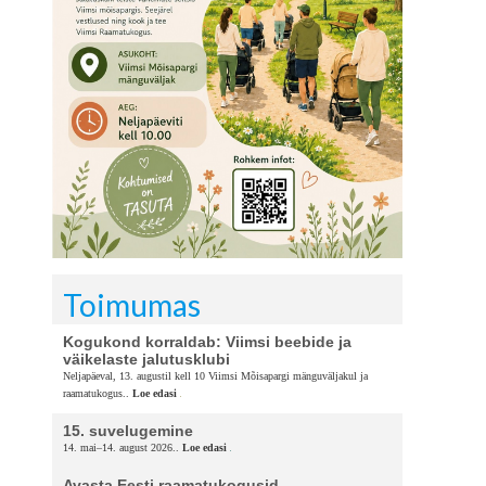
Toimumas
Kogukond korraldab: Viimsi beebide ja
väikelaste jalutusklubi
Neljapäeval, 13. augustil kell 10 Viimsi Mõisapargi mänguväljakul ja
raamatukogus..
Loe edasi
15. suvelugemine
14. mai–14. august 2026..
Loe edasi
Avasta Eesti raamatukogusid