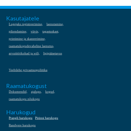
Kasutajatele
Lugejaks registreerimine,
laenutamine,
pikendamine,
viivis,
tagastuskast,
printimine ja skaneerimine,
raamatukogudevaheline laenutus,
arvutitöökohad ja wifi,
ligipääsetavus
Veebilehe privaatsuspoliitika
Raamatukogust
Dokumendid,
ajalugu,
kogud,
raamatukogu nõukogu
Harukogud
Prangli harukogu
Püünsi harukogu
Randvere harukogu