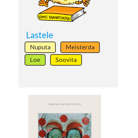
Lastele
Nuputa
Meisterda
Loe
Soovita