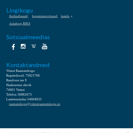
Lingikogu
Andmebaasid,
lugemissoovitused,
lastele
, e
-kataloog RIKS
Sotsiaalmeedias
Kontaktandmed
Viimsi Raamatukogu
Registrikood: 75021706
Randvere tee 9
Haabneeme alevik
74001 Viimsi
Telefon 56882673
Lasteteenindus 54004033
raamatukogu@viimsiraamatukogu.ee