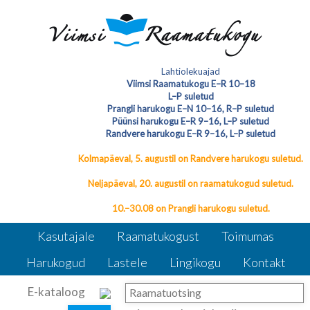
Loe lähemalt Viimsi Raamatukogu uutest
Lahtiolekuajad
raamatutest, peatselt toimuvatest
Viimsi Raamatukogu E–R 10–18
L–P suletud
sündmustest ja vaata kuidas saab
Viimsi Raamatukogu
Prangli harukogu E–N 10–16, R–P suletud
raamatuid laenutada Prangli, Püünsi ja
Püünsi harukogu E–R 9–16, L–P suletud
Randvere harukogudes, mis pakuvad
Randvere harukogu E–R 9–16, L–P suletud
lugejatele põnevaid lugemiselamusi.
Kolmapäeval, 5. augustil on Randvere harukogu suletud.
[IN:slaidiveerg] Toimumas
[IN:uudistesaar] Lastele Nuputa Meisterda
Neljapäeval, 20. augustil on raamatukogud suletud.
Loe Soovita
Viimsi Raamatukogu
10.–30.08 on Prangli harukogu suletud.
Kasutajale
Raamatukogust
Toimumas
Harukogud
Lastele
Lingikogu
Kontakt
E-kataloog